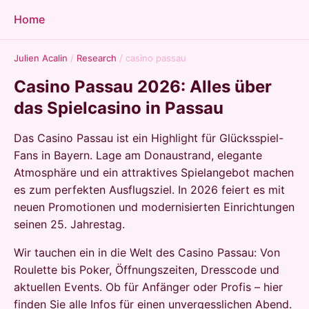
Home
Julien Acalin
/
Research
/
casino passau
Casino Passau 2026: Alles über
das Spielcasino in Passau
Das Casino Passau ist ein Highlight für Glücksspiel-
Fans in Bayern. Lage am Donaustrand, elegante
Atmosphäre und ein attraktives Spielangebot machen
es zum perfekten Ausflugsziel. In 2026 feiert es mit
neuen Promotionen und modernisierten Einrichtungen
seinen 25. Jahrestag.
Wir tauchen ein in die Welt des Casino Passau: Von
Roulette bis Poker, Öffnungszeiten, Dresscode und
aktuellen Events. Ob für Anfänger oder Profis – hier
finden Sie alle Infos für einen unvergesslichen Abend.