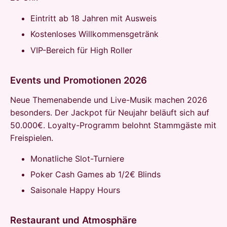
Eintritt ab 18 Jahren mit Ausweis
Kostenloses Willkommensgetränk
VIP-Bereich für High Roller
Events und Promotionen 2026
Neue Themenabende und Live-Musik machen 2026
besonders. Der Jackpot für Neujahr beläuft sich auf
50.000€. Loyalty-Programm belohnt Stammgäste mit
Freispielen.
Monatliche Slot-Turniere
Poker Cash Games ab 1/2€ Blinds
Saisonale Happy Hours
Restaurant und Atmosphäre