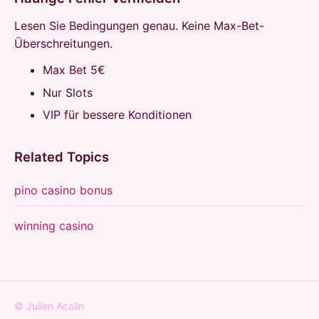
Lesen Sie Bedingungen genau. Keine Max-Bet-
Überschreitungen.
Max Bet 5€
Nur Slots
VIP für bessere Konditionen
Related Topics
pino casino bonus
winning casino
© Julien Acalin