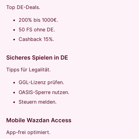
Top DE-Deals.
200% bis 1000€.
50 FS ohne DE.
Cashback 15%.
Sicheres Spielen in DE
Tipps für Legalität.
GGL-Lizenz prüfen.
OASIS-Sperre nutzen.
Steuern melden.
Mobile Wazdan Access
App-frei optimiert.