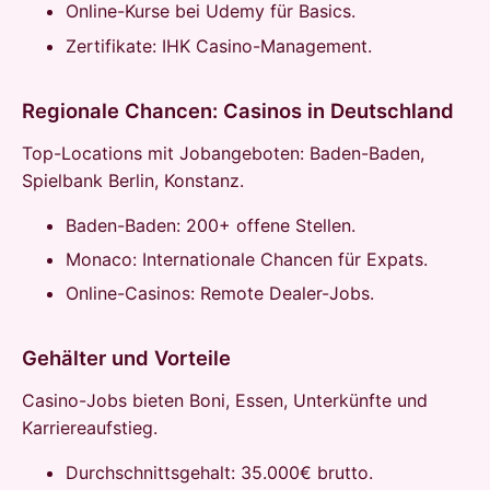
Online-Kurse bei Udemy für Basics.
Zertifikate: IHK Casino-Management.
Regionale Chancen: Casinos in Deutschland
Top-Locations mit Jobangeboten: Baden-Baden,
Spielbank Berlin, Konstanz.
Baden-Baden: 200+ offene Stellen.
Monaco: Internationale Chancen für Expats.
Online-Casinos: Remote Dealer-Jobs.
Gehälter und Vorteile
Casino-Jobs bieten Boni, Essen, Unterkünfte und
Karriereaufstieg.
Durchschnittsgehalt: 35.000€ brutto.