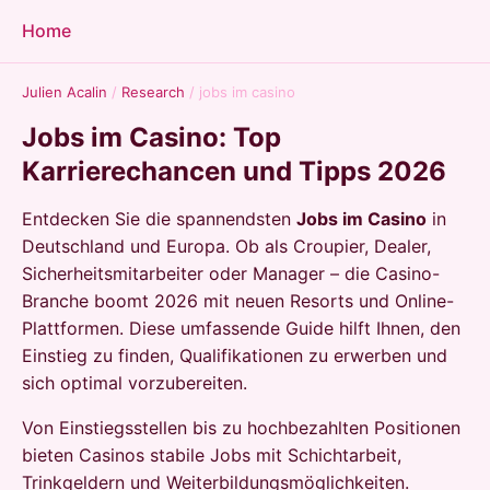
Home
Julien Acalin
/
Research
/
jobs im casino
Jobs im Casino: Top
Karrierechancen und Tipps 2026
Entdecken Sie die spannendsten
Jobs im Casino
in
Deutschland und Europa. Ob als Croupier, Dealer,
Sicherheitsmitarbeiter oder Manager – die Casino-
Branche boomt 2026 mit neuen Resorts und Online-
Plattformen. Diese umfassende Guide hilft Ihnen, den
Einstieg zu finden, Qualifikationen zu erwerben und
sich optimal vorzubereiten.
Von Einstiegsstellen bis zu hochbezahlten Positionen
bieten Casinos stabile Jobs mit Schichtarbeit,
Trinkgeldern und Weiterbildungsmöglichkeiten.