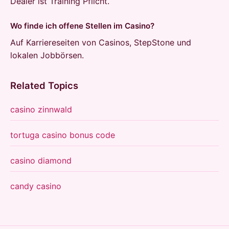
Dealer ist Training Pflicht.
Wo finde ich offene Stellen im Casino?
Auf Karriereseiten von Casinos, StepStone und
lokalen Jobbörsen.
Related Topics
casino zinnwald
tortuga casino bonus code
casino diamond
candy casino