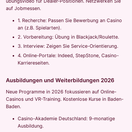
übungsvideo für Dealer-Positionen. Netzwerken Sie
auf Jobmessen.
1. Recherche: Passen Sie Bewerbung an Casino
an (z.B. Spielarten).
2. Vorbereitung: Übung in Blackjack/Roulette.
3. Interview: Zeigen Sie Service-Orientierung.
4. Online-Portale: Indeed, StepStone, Casino-
Karriereseiten.
Ausbildungen und Weiterbildungen 2026
Neue Programme in 2026 fokussieren auf Online-
Casinos und VR-Training. Kostenlose Kurse in Baden-
Baden.
Casino-Akademie Deutschland: 9-monatige
Ausbildung.