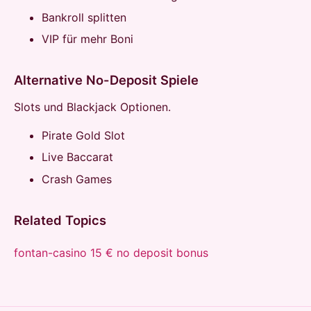
Bankroll splitten
VIP für mehr Boni
Alternative No-Deposit Spiele
Slots und Blackjack Optionen.
Pirate Gold Slot
Live Baccarat
Crash Games
Related Topics
fontan-casino 15 € no deposit bonus