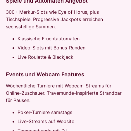
Spiele und Automaten Angebot
300+ Merkur-Slots wie Eye of Horus, plus
Tischspiele. Progressive Jackpots erreichen
sechsstellige Summen.
Klassische Fruchtautomaten
Video-Slots mit Bonus-Runden
Live Roulette & Blackjack
Events und Webcam Features
Wöchentliche Turniere mit Webcam-Streams für
Online-Zuschauer. Travemünde-inspirierte Strandbar
für Pausen.
Poker-Turniere samstags
Live-Streams auf Website
Themenabende mit DJ