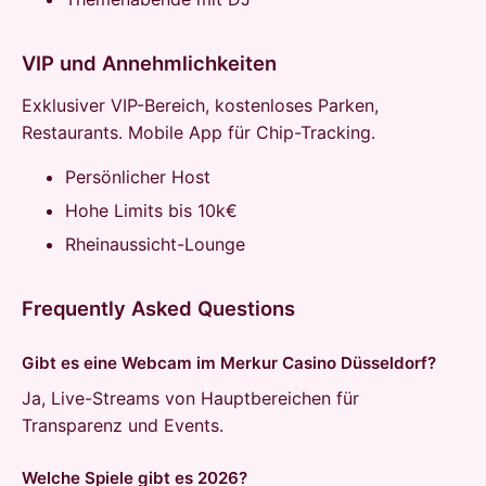
VIP und Annehmlichkeiten
Exklusiver VIP-Bereich, kostenloses Parken,
Restaurants. Mobile App für Chip-Tracking.
Persönlicher Host
Hohe Limits bis 10k€
Rheinaussicht-Lounge
Frequently Asked Questions
Gibt es eine Webcam im Merkur Casino Düsseldorf?
Ja, Live-Streams von Hauptbereichen für
Transparenz und Events.
Welche Spiele gibt es 2026?