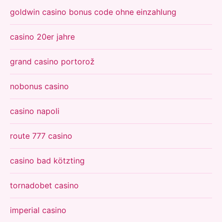
goldwin casino bonus code ohne einzahlung
casino 20er jahre
grand casino portorož
nobonus casino
casino napoli
route 777 casino
casino bad kötzting
tornadobet casino
imperial casino