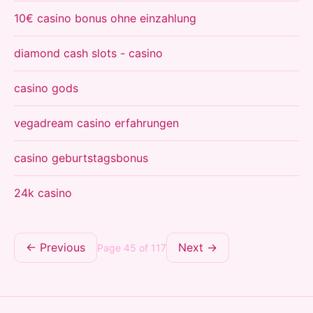
10€ casino bonus ohne einzahlung
diamond cash slots - casino
casino gods
vegadream casino erfahrungen
casino geburtstagsbonus
24k casino
← Previous
Next →
Page 45 of 117