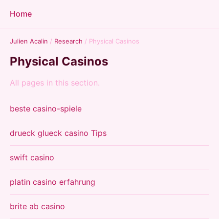
Home
Julien Acalin
/
Research
/
Physical Casinos
Physical Casinos
All pages in this section.
beste casino-spiele
drueck glueck casino Tips
swift casino
platin casino erfahrung
brite ab casino